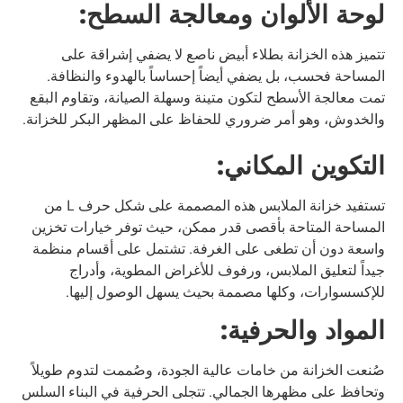
لوحة الألوان ومعالجة السطح:
تتميز هذه الخزانة بطلاء أبيض ناصع لا يضفي إشراقة على
المساحة فحسب، بل يضفي أيضاً إحساساً بالهدوء والنظافة.
تمت معالجة الأسطح لتكون متينة وسهلة الصيانة، وتقاوم البقع
والخدوش، وهو أمر ضروري للحفاظ على المظهر البكر للخزانة.
التكوين المكاني:
تستفيد خزانة الملابس هذه المصممة على شكل حرف L من
المساحة المتاحة بأقصى قدر ممكن، حيث توفر خيارات تخزين
واسعة دون أن تطغى على الغرفة. تشتمل على أقسام منظمة
جيداً لتعليق الملابس، ورفوف للأغراض المطوية، وأدراج
للإكسسوارات، وكلها مصممة بحيث يسهل الوصول إليها.
المواد والحرفية:
صُنعت الخزانة من خامات عالية الجودة، وصُممت لتدوم طويلاً
وتحافظ على مظهرها الجمالي. تتجلى الحرفية في البناء السلس